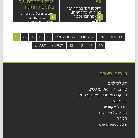
ג'יי
(אבל שכחתם) על
בלונים לחתונה
תקליטן תלוי במידה רבה
בציוד העומד לרשותו.
מהם בלונים? בלונים הם
במאמר הבא נסביר
▶
▶
בסך הכל חומר. ברור
איזה...
מאליו, למרות שלא...
9
8
7
6
5
‹ PREVIOUS
« FIRST
PAGE 9 OF 13
LAST »
NEXT ›
13
12
11
10
שיתופי פעולה
הוטלס לאב
פרקט זה רויאל פרקטים
סריקת תמונות - פיקס פיקסל
פרחי באך
פורטל אקווריום
מידע על פרגולות
בלונים
www.lp-adv.com