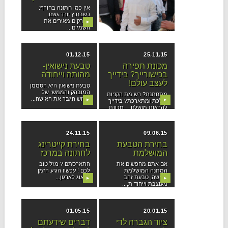
המשפחה
אין כמו חתונה בחורף:
כשבחוץ יורד גשם,
הפירוש של בר מצווה
הברקים מאירים את
▶
בירושלים הוא מסיבה
▶
השמיים...
מיוחדת במינה שנמשכת
יום...
01.12.15
25.11.15
מכונת תפירה
טבעת נישואין-
בכישורייך? בידייך
מהותה וייחודה
לעצב עולם!
טבעת נישואין היא הסממן
המובהק והממשי של
מתחתנת? רשימת הקניות
קידוש הגבר את האישה...
▶
הולכת ומתארכת? בידייך
▶
להראות מושלם… מכונת
תפירה היא...
24.11.15
09.06.15
בחירת הטבעת
בחירת קייטרינג
המושלמת
לחתונה במרכז
אם אתם מחפשים את
התארסתם ? מזל טוב
המתנה המושלמת
לכם ! עכשיו הגיע הזמן
לאישה, טבעת זהב
לדאוג לארגון...
▶
▶
מעוצבת וייחודית,...
01.05.15
20.01.15
ציוד הגברה לדי
דברים שידעתם