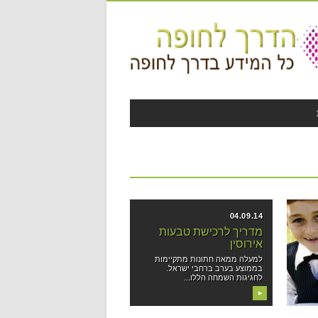
04.09.14
רת
מדריך לרכישת טבעות
אירוסין
למעלה ממאה חתונות מתקיימות
ן...
בממוצע בערב ברחבי ישראל.
לחגיגות השמחה הללו...
▶