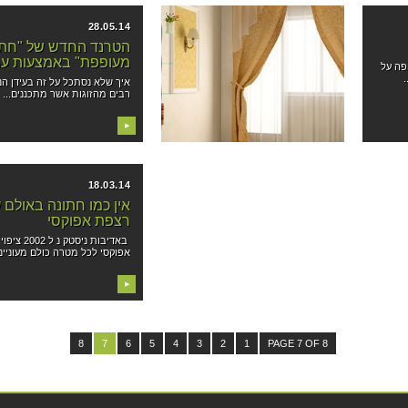
28.05.14
30.04.14
אחרי החתונה: לישון על זרי
הטרנד החדש של "חתו
הדפנה – על מזרונים
מעופפת" באמצעות עגו
פה על
עסיסיים
.
איך שלא נסתכל על זה בעידן הנ
רבים מהזוגות אשר מתכננים...
אין רגע מספק יותר מזה בו החתונה
מסתיימת ובני הזוג חוזרים...
▶
▶
18.03.14
אין כמו חתונה באולם 
רצפת אפוקסי
באדיבות ניסטק נ ל 2002 ציפוי
אפוקסי לכל מטרה כולם מעונייני
▶
8
7
6
5
4
3
2
1
PAGE 7 OF 8