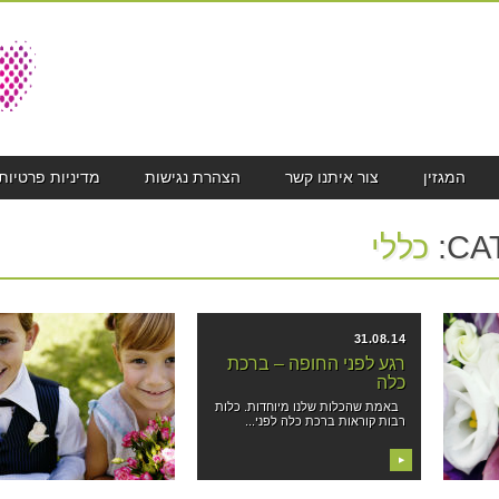
המגזין
צור איתנו קשר
הצהרת נגישות
מדיניות פרטיות
CA
כללי
01.09.14
31.08.14
לגן
רגע לפני החופה – ברכת
חולצות לחתונה – מזכ
כלה
מושלמת לאירוע
רוע
באמת שהכלות שלנו מיוחדות. כלות
בני זוג המתכננים חתונה נדרשים
רבות קוראות ברכת כלה לפני...
לחשוב על כל הפרטים הקטנים. בי
▶
▶