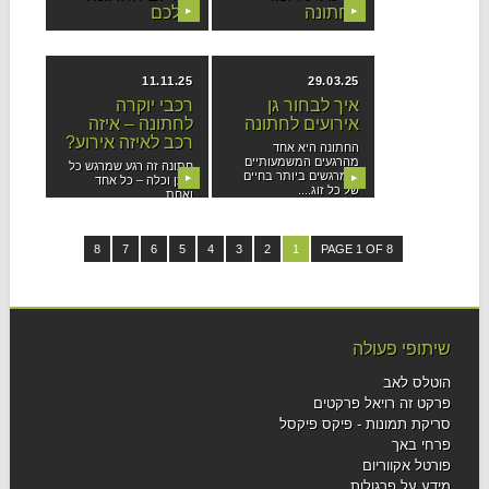
לחתונה
שלכם
▶
▶
אמ;לק (תקציר לממהרים)
יום החתונה הוא אחד
איך בוחרים נכון בתוך ים
הימים המרגשים
של ספקים? תהליך...
והמשמעותיים ביותר
בחיינו. הוא מלא...
11.11.25
29.03.25
איך לבחור גן
רכבי יוקרה
אירועים לחתונה
לחתונה – איזה
רכב לאיזה אירוע?
החתונה היא אחד
מהרגעים המשמעותיים
חתונה זה רגע שמרגש כל
והמרגשים ביותר בחיים
▶
▶
חתן וכלה – כל אחד
של כל זוג....
ואחת...
8
7
6
5
4
3
2
1
PAGE 1 OF 8
שיתופי פעולה
הוטלס לאב
פרקט זה רויאל פרקטים
סריקת תמונות - פיקס פיקסל
פרחי באך
פורטל אקווריום
מידע על פרגולות